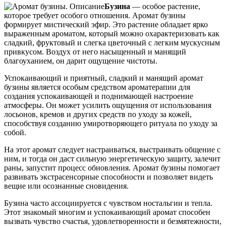
Бузина
— особое растение,
которое требует особого отношения. Аромат бузины
формирует мистический эфир. Это растение обладает ярко
выраженным ароматом, который можно охарактеризовать как
сладкий, фруктовый и слегка цветочный с легким мускусным
привкусом. Воздух от него насыщенный и манящий
благоуханием, он дарит ощущение чистоты.
Успокаивающий и приятный, сладкий и манящий аромат
бузины является особым средством ароматерапии для
создания успокаивающей и поднимающей настроение
атмосферы. Он может усилить ощущения от использования
лосьонов, кремов и других средств по уходу за кожей,
способствуя созданию умиротворяющего ритуала по уходу за
собой.
На этот аромат следует настраиваться, выстраивать общение с
ним, и тогда он даст сильную энергетическую защиту, залечит
раны, запустит процесс обновления. Аромат бузины помогает
развивать экстрасенсорные способности и позволяет видеть
вещие или осознанные сновидения.
Бузина часто ассоциируется с чувством ностальгии и тепла.
Этот знакомый многим и успокаивающий аромат способен
вызвать чувство счастья, удовлетворенности и безмятежности,