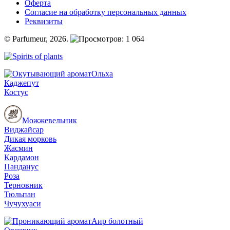
Оферта
Согласие на обработку персональных данных
Реквизиты
© Parfumeur, 2026.
1 064
Ольха
Каджепут
Костус
Можжевельник
Виджайсар
Дикая морковь
Жасмин
Кардамон
Панданус
Роза
Терновник
Тюльпан
Чучухуаси
Аир болотный