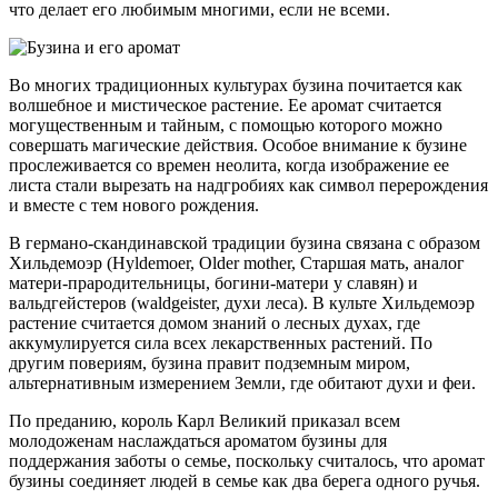
что делает его любимым многими, если не всеми.
Во многих традиционных культурах бузина почитается как
волшебное и мистическое растение. Ее аромат считается
могущественным и тайным, с помощью которого можно
совершать магические действия. Особое внимание к бузине
прослеживается со времен неолита, когда изображение ее
листа стали вырезать на надгробиях как символ перерождения
и вместе с тем нового рождения.
В германо-скандинавской традиции бузина связана с образом
Хильдемоэр (Hyldemoer, Older mother, Старшая мать, аналог
матери-прародительницы, богини-матери у славян) и
вальдгейстеров (waldgeister, духи леса). В культе Хильдемоэр
растение считается домом знаний о лесных духах, где
аккумулируется сила всех лекарственных растений. По
другим повериям, бузина правит подземным миром,
альтернативным измерением Земли, где обитают духи и феи.
По преданию, король Карл Великий приказал всем
молодоженам наслаждаться ароматом бузины для
поддержания заботы о семье, поскольку считалось, что аромат
бузины соединяет людей в семье как два берега одного ручья.