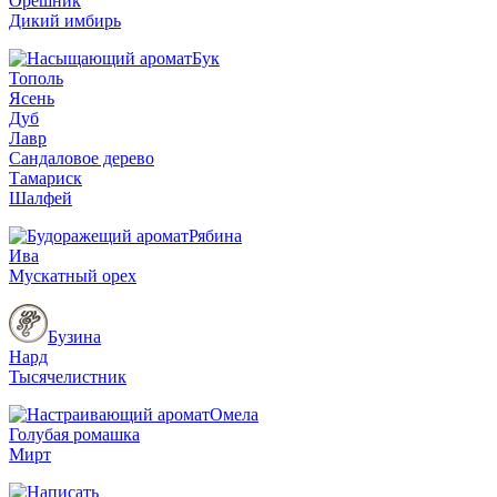
Орешник
Дикий имбирь
Бук
Тополь
Ясень
Дуб
Лавр
Сандаловое дерево
Тамариск
Шалфей
Рябина
Ива
Мускатный орех
Бузина
Нард
Тысячелистник
Омела
Голубая ромашка
Мирт