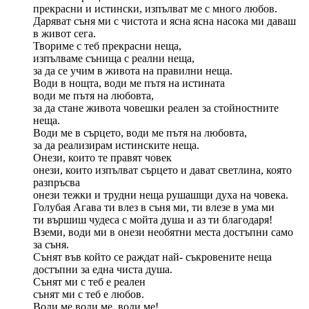
прекрасни и истински, изпълват ме с много любов.
Даряват съня ми с чистота и ясна ясна насока ми даваш
в живот сега.
Твориме с теб прекрасни неща,
изпълваме сънища с реални неща,
за да се учим в живота на правилни неща.
Води в нощта, води ме пътя на истината
води ме пътя на любовта,
за да стане живота човешки реален за стойностните
неща.
Води ме в сърцето, води ме пътя на любовта,
за да реализирам истинските неща.
Онези, които те правят човек
онези, които изпълват сърцето и дават светлина, която
разпръсва
онези тежки и трудни неща рушашщи духа на човека.
Голубая Агава ти влез в съня ми, ти влезе в ума ми
ти вършиш чудеса с мойта душа и аз ти благодаря!
Вземи, води ми в онези необятни места достъпни само
за съня.
Сънят във който се раждат най- съкровените неща
достъпни за една чиста душа.
Сънят ми с теб е реален
сънят ми с теб е любов.
Води ме,води ме, води ме!