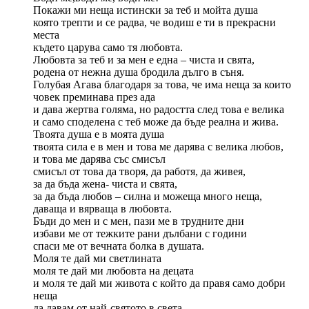
Покажи ми неща истински за теб и мойта душа
която трепти и се радва, че водиш е ти в прекрасни
места
където царува само тя любовта.
Любовта за теб и за мен е една – чиста и свята,
родена от нежна душа бродила дълго в съня.
Голубая Агава благодаря за това, че има неща за които
човек преминава през ада
и дава жертва голяма, но радостта след това е велика
и само споделена с теб може да бъде реална и жива.
Твоята душа е в моята душа
твоята сила е в мен и това ме дарява с велика любов,
и това ме дарява със смисъл
смисъл от това да творя, да работя, да живея,
за да бъда жена- чиста и свята,
за да бъда любов – силна и можеща много неща,
даваща и вярваща в любовта.
Бъди до мен и с мен, пази ме в трудните дни
избави ме от тежките рани дълбани с години
спаси ме от вечната болка в душата.
Моля те дай ми светлината
моля те дай ми любовта на децата
и моля те дай ми живота с който да правя само добри
неща
да давам от най-святото в света –