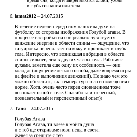
время сна, когда и закрепляются блоки, уходя
вглубь сознания или тела.
lamat2012
–
24.07.2015
В течение недели перед сном наносила духи на
футболку со стороны изображения Голубой агавы. В
процессе настройки на сон реально чувствуется
движение энергии в области спины — ощущение, что
татуировка переползает на кожу и проникает в глубь
тела. Интересно, что возникшая вибрация в области
спины сильнее, чем в других частях тела. Работая с
духами, заметила еще одну их особенность — они
холодят (ощущение легкого озноба, даже вовремя игры
на флейте и выполнения движений). Не знаю чем это
можно объяснить, т.к. температура тела и помещения в
норме. Хотя, очень часто перед сновидением тоже
возникает озноб в теле. Спасибо за интересный,
познавательный и перспективный опыт))
Таня
–
24.07.2015
Голубая Агава
Голубая Агава, ти влезе в мойта душа
и с теб ще откриваме нови неща в света.
Жевея за срещите с теб