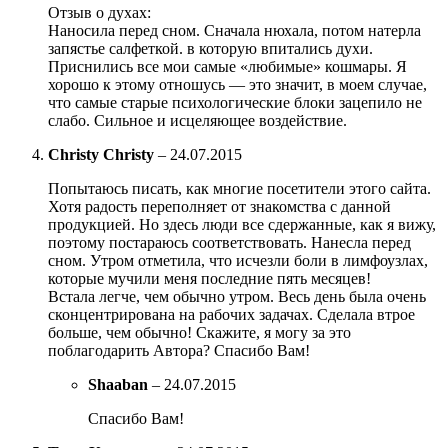
Отзыв о духах:
Наносила перед сном. Сначала нюхала, потом натерла
запястье салфеткой. в которую впитались духи.
Приснились все мои самые «любимые» кошмары. Я
хорошо к этому отношусь — это значит, в моем случае,
что самые старые психологические блоки зацепило не
слабо. Сильное и исцеляющее воздействие.
Christy Christy
–
24.07.2015
Попытаюсь писать, как многие посетители этого сайта.
Хотя радость переполняет от знакомства с данной
продукцией. Но здесь люди все сдержанные, как я вижу,
поэтому постараюсь соответствовать. Нанесла перед
сном. Утром отметила, что исчезли боли в лимфоузлах,
которые мучили меня последние пять месяцев!
Встала легче, чем обычно утром. Весь день была очень
сконцентрирована на рабочих задачах. Сделала втрое
больше, чем обычно! Скажите, я могу за это
поблагодарить Автора? Спасибо Вам!
Shaaban
–
24.07.2015
Спасибо Вам!