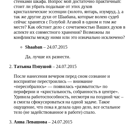
стенками шкафа. Вопрос мой достаточно практичный:
стоит ли убрать подальше от этих духов
кристаллические эссенции (золото, янтарь, изумруд..), а
так же другие духи от Шаабана, которые волею судеб
сейчас хранятся с Голубой Агавой в одном и том же
месте? Как обстоит дело с сочетаемостью Ваших духов в
аспекте их совместного хранения? Возможны ли
конфликты между ними или это изначально исключено?
Shaaban
–
24.07.2015
Да, лучше их разнести.
Татьяна Пэпушой
–
24.07.2015
После нанесения вечером перед сном сознание и
восприятие перестроились — внимание
«пересобралось» — появилась «размытость» по
периферии и «кристальность, собранность в центре».
Удивила работоспособность, несмотря на поздний час –
я смогла сфокусироваться на одной задаче. Такое
ощущение, что пока я делала одно дело, все остальное
тело (не задействованное в работе) спало.
Анна Левашова
–
24.07.2015