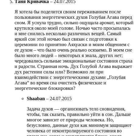
Таня Кривачка
–
24.07.2015
Я хотела бы поделится своим переживанием после
пользования энергетических духов Голубая Агава перед
сном. Я уснула трудно, сильно ощущала аромат, который
крутился около моей голове. Ночью часто просыпалась
и мне снились несколько различных вещей. Самый
яркий сон этой ночью был связан с подготовки к
церемонии по принятию Аяхуаски и моим общением с
ее духом – что было очень реально осязаемо. В моем сне
было много людей – некоторых я знала, других нет;
чередовались сильные эмоциональные состояния страха
и радости. Странная ночь. Дух Голубой Агава выражает
дух растении силы или? Возможно ли при
взаимодействии с энергетическими духами „Голубая
Агава“ во время сна очистить физические и
энергетические блокировки?
Shaaban
–
24.07.2015
Задача духов — организовать тело сновидения,
чтобы, так сказать, правильно уйти в сон. Дальше
многое зависит от природы человека. Но,
безусловно, данные духи как минимум защищают
человека от неконтролируемого состояния во