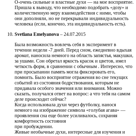
О-очень сильные и властные духи — на мое восприятие.
Пришла к выводу, что необходимо подобрать «дозу» и
количественную меру взаимодействия с ними, чтобы
они дополняли, но не перекрывали индивидуальность
человека (если, конечно, эта индивидуальность есть).
Svetlana Emelyanova
–
24.07.2015
Была возможность вовлечь себя в эксперимент в
течении недели -7 дней. Перед сном, ежедневно вдыхая
аромат, наносила немного на область запястья, макушки,
за ушами. Сон обретал яркость красок и цветов, имел
четкость форм, в сравнении с обычным . Интересно, что
при просыпании память могла фиксировать его,
помнить. Было восприятие отражения во сне текущих
событий из состояния бодрствования, которым не
придавала особого значения или внимания. Можно
сказать, получался ответ на вопрос: а что тебя на самом
деле происходит сейчас?
Когда использовала духи через футболку, нанося
немного на изображение символа «голубая агава» —
проявления сна еще более усиливалось, сохраняя
комфортность состояния
при пробуждении.
Живые необычные духи, интересные для изучения и