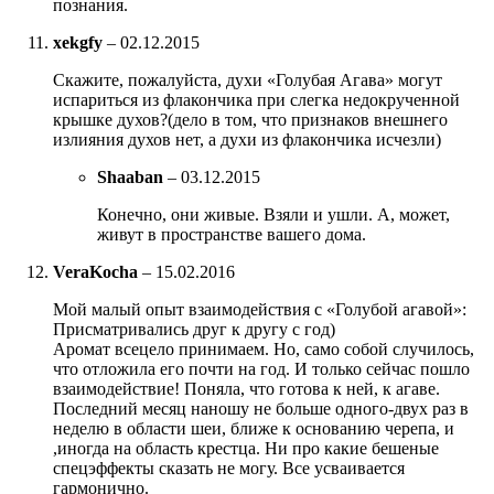
познания.
xekgfy
–
02.12.2015
Скажите, пожалуйста, духи «Голубая Агава» могут
испариться из флакончика при слегка недокрученной
крышке духов?(дело в том, что признаков внешнего
излияния духов нет, а духи из флакончика исчезли)
Shaaban
–
03.12.2015
Конечно, они живые. Взяли и ушли. А, может,
живут в пространстве вашего дома.
VeraKocha
–
15.02.2016
Мой малый опыт взаимодействия с «Голубой агавой»:
Присматривались друг к другу с год)
Аромат всецело принимаем. Но, само собой случилось,
что отложила его почти на год. И только сейчас пошло
взаимодействие! Поняла, что готова к ней, к агаве.
Последний месяц наношу не больше одного-двух раз в
неделю в области шеи, ближе к основанию черепа, и
,иногда на область крестца. Ни про какие бешеные
спецэффекты сказать не могу. Все усваивается
гармонично.