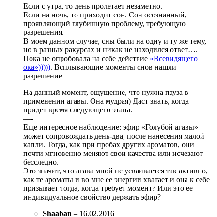
Если с утра, то день пролетает незаметно.
Если на ночь, то приходит сон. Сон осознанный,
проявляющий глубинную проблему, требующую
разрешения.
В моем данном случае, сны были на одну и ту же тему,
но в разных ракурсах и никак не находился ответ….
Пока не опробовала на себе действие
«Всевидящего
ока»)))))
. Всплывающие моменты снов нашли
разрешение.
На данный момент, ощущение, что нужна пауза в
применении агавы. Она мудрая) Даст знать, когда
придет время следующего этапа.
—-
Еще интересное наблюдение: эфир «Голубой агавы»
может сопровождать день-два, после нанесения малой
капли. Тогда, как при пробах других ароматов, они
почти мгновенно меняют свои качества или исчезают
бесследно.
Это значит, что агава мной не усваивается так активно,
как те ароматы и во мне ее энергии хватает и она к себе
призывает тогда, когда требует момент? Или это ее
индивидуальное свойство держать эфир?
Shaaban
–
16.02.2016