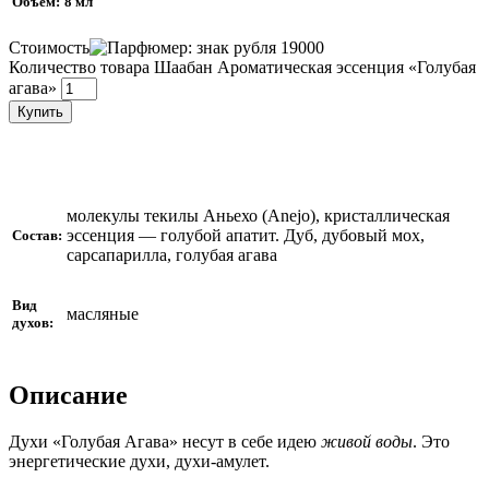
Объем:
8 мл
Стоимость
19000
Количество товара Шаабан Ароматическая эссенция «Голубая
агава»
Купить
молекулы текилы Аньехо (Anejo), кристаллическая
эссенция — голубой апатит. Дуб, дубовый мох,
Состав:
сарсапарилла, голубая агава
Вид
масляные
духов:
Описание
Духи «Голубая Агава» несут в себе идею
живой воды
. Это
энергетические духи, духи-амулет.