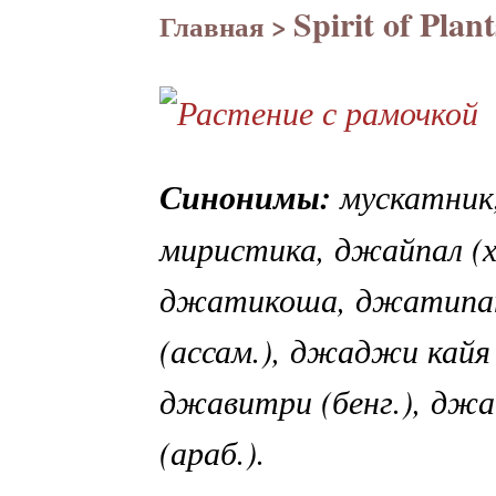
Spirit of Plant
Главная
>
Синонимы:
мускатник
миристика, джайпал (
джатикоша, джатипатр
(ассам.), джаджи кайя 
джавитри (бенг.), джа
(араб.).