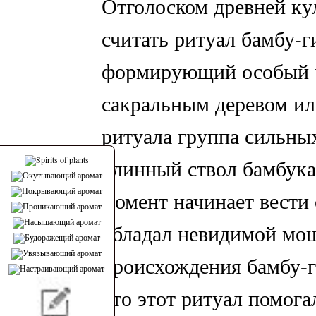
Отголоском древней ку
считать ритуал бамбу-г
формирующий особый р
сакральным деревом или
ритуала группа сильны
длинный ствол бамбука
момент начинает вести 
обладал невидимой мо
происхождения бамбу-ги
что этот ритуал помог