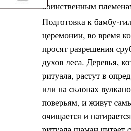
воинственным племенам
Подготовка к бамбу-гил
церемонии, во время к
просят разрешения сруб
духов леса. Деревья, к
ритуала, растут в опре
или на склонах вулкано
поверьям, и живут сам
очищается и натираетс
ритуала шаман читает 