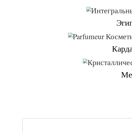
Эги
Кард
Ме