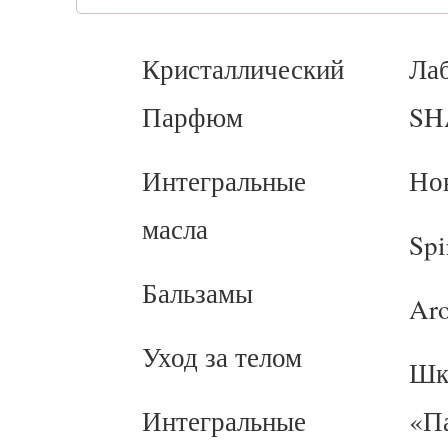
Кристаллический
Ла
Парфюм
SH
Интегральные
Но
масла
Spi
Бальзамы
Ar
Уход за телом
Шк
Интегральные
«П