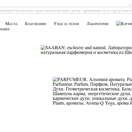
+
Масла
Благовония
Уход за телом
Лаборатория