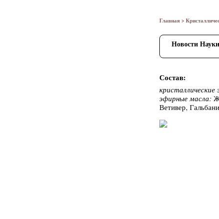
Главная
>
Кристаллич
Новости Наук
Состав:
кристаллические 
эфирные масла:
Жо
Ветивер, Гальбан