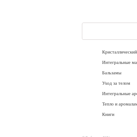
Кристаллически
Интегральные ма
Бальзамы
Уход за телом
Интегральные а
Тепло и аромала
Книги