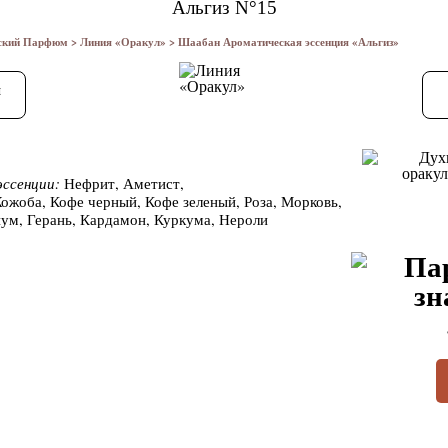
Альгиз N°15
еский Парфюм
>
Линия «Оракул»
> Шаабан Ароматическая эссенция «Альгиз»
и
эссенции:
Нефрит, Аметист,
жоба, Кофе черный, Кофе зеленый, Роза, Морковь,
иум, Герань, Кардамон, Куркума, Нероли