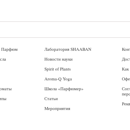
й Парфюм
Лаборатория SHAABAN
Кон
сла
Новости науки
Дос
Spirit of Plants
Как
Aroma-Q Yoga
Офе
роматы
Школа «Парфюмер»
Сог
пер
мпы
Статьи
Рек
Мероприятия