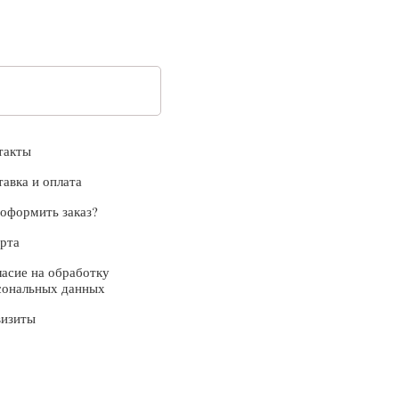
такты
тавка и оплата
 оформить заказ?
рта
ласие на обработку
сональных данных
визиты