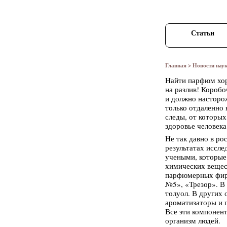
Статьи
Главная
>
Новости нау
Найти парфюм хор
на разлив! Короб
и должно насторож
только отдаленно
следы, от которых
здоровье человека
Не так давно в ро
результатах иссл
учеными, которые
химических вещес
парфюмерных фир
№5», «Трезор». В
толуол. В других
ароматизаторы и 
Все эти компонен
организм людей.