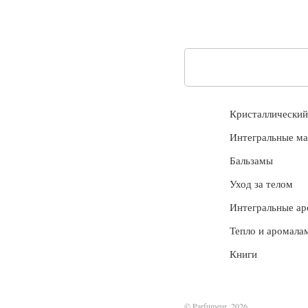
Кристаллически
Интегральные ма
Бальзамы
Уход за телом
Интегральные а
Тепло и аромала
Книги
© Parfumeur, 2026.