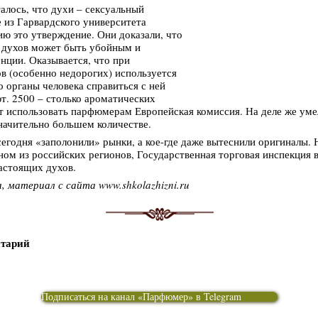
алось, что духи – сексуальный
 из Гарвардского университета
ю это утверждение. Они доказали, что
 духов может быть убойным и
нции. Оказывается, что при
в (особенно недорогих) используется
о органы человека справиться с ней
т. 2500 – столько ароматических
т использовать парфюмерам Европейская комиссия. На деле же ум
начительно большем количестве.
егодня «заполонили» рынки, а кое-где даже вытеснили оригиналы.
ном из российских регионов, Государственная торговая инспекция 
астоящих духов.
, материал с сайта www.shkolazhizni.ru
нтарий
Подписаться на канал «Парфюмер» в Telegram