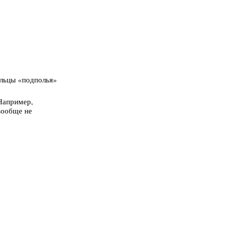
ельцы «подполья»
 Например,
вообще не