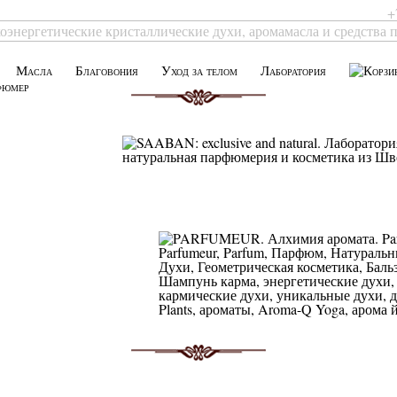
+
Масла
Благовония
Уход за телом
Лаборатория