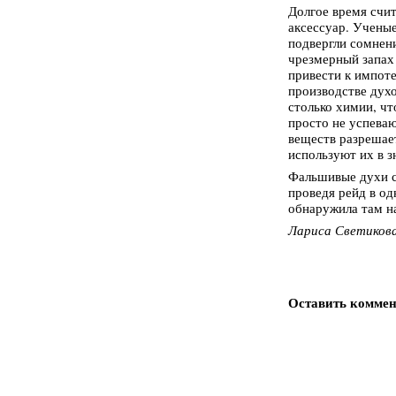
Долгое время счит
аксессуар. Ученые
подвергли сомнени
чрезмерный запах
привести к импоте
производстве духо
столько химии, чт
просто не успеваю
веществ разрешае
используют их в з
Фальшивые духи с
проведя рейд в од
обнаружила там н
Лариса Светикова
Оставить комме