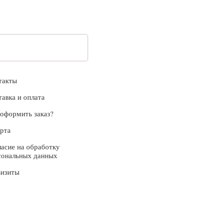
такты
тавка и оплата
 оформить заказ?
рта
ласие на обработку
сональных данных
визиты