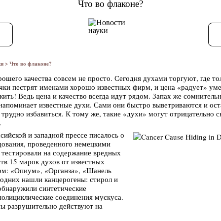
Что во флаконе?
ки
>
Что во флаконе?
ошего качества совсем не просто. Сегодня духами торгуют, где то
очки пестрят именами хорошо известных фирм, и цена «радует» ум
ить! Ведь цена и качество всегда идут рядом. Запах же сомнитель
 напоминает известные духи. Сами они быстро выветриваются и ос
 трудно избавиться. К тому же, такие «духи» могут отрицательно с
.
ссийской и западной прессе писалось о
едования, проведенного немецкими
 тестировали на содержание вредных
тв 15 марок духов от известных
м: «Опиум», «Органза», «Шанель
 одних нашли канцерогены: стирол и
 обнаружили синтетические
полициклические соединения мускуса.
ты разрушительно действуют на