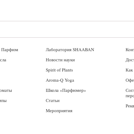
й Парфюм
Лаборатория SHAABAN
Кон
сла
Новости науки
Дос
Spirit of Plants
Как
Aroma-Q Yoga
Офе
роматы
Школа «Парфюмер»
Сог
пер
мпы
Статьи
Рек
Мероприятия