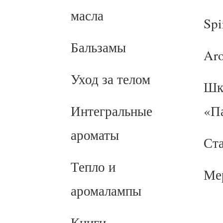
масла
Spi
Бальзамы
Ar
Уход за телом
Шк
Интегральные
«П
ароматы
Ст
Тепло и
Ме
аромалампы
Книги