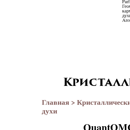
Кристалл
Главная
>
Кристаллическ
духи
QuantOMC