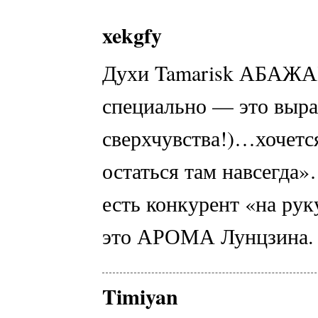
xekgfy
Духи Tamarisk АБАЖА
специально — это выр
сверхчувства!)…хочетс
остаться там навсегд
есть конкурент «на ру
это АРОМА Лунцзина. 
Timiyan