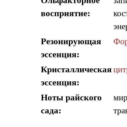
восприятие:
кос
эне
Резонирующая
Фор
эссенция:
Кристаллическая
цит
эссенция:
Ноты райского
мир
сада:
тра