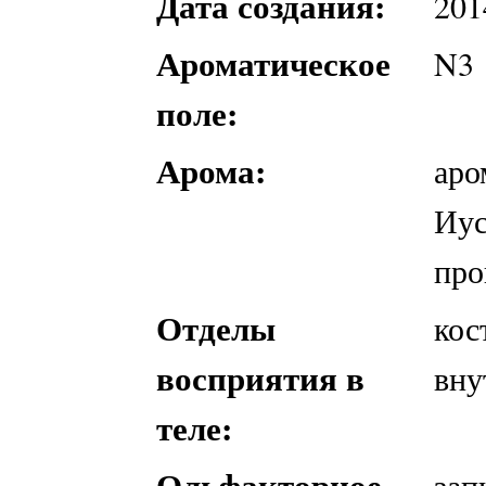
Дата создания:
201
Ароматическое
N3
поле:
Арома:
аро
Иус
пр
Отделы
кос
восприятия в
вну
теле:
Ольфакторное
зап