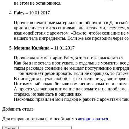
на этом не остановился.
Fairy
–
10.01.2017
Прочитав некоторые материалы по обонянию в Даосской йо
кристаллическими эссенциями, энергетиками, всем тем, ч
взаимодействия с ароматом. «Важно, чтобы сознание не 
нашего тела ингредиенты. Если же все проводим через со
Марина Колбина
–
11.01.2017
Прочитала комментарии Fairy, хотела тоже высказаться.
Как бы я не хотела пропускать в отдельные моменты все д
таком раскладе сознание не мешает поступлению ингредие
— он начинает резонировать. Если не обращаю, то тот же
В последнем случае любой эффект меня не удавлетворяет
Потому я наблюдаю больше изменения ароматов и с ним —
А просто удерживая внимание на аромате и на проблеме, 
стараясь не зависать в ощущениях.
Насколько правилен мой подход к работе с ароматами так
Добавить отзыв
Для отправки отзыва вам необходимо
авторизоваться
.