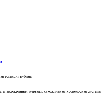
а
кая эссенция рубина
га, эндокринная, нервная, сухожильная, кровеносная системы