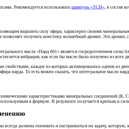
лосами. Рекомендуется использовать
шампунь «TCH»
, в состав 
зволяющим выразить силу эфира, характерно своими минеральны
е позволяет получить воистину волшебный аромат. Это аромат, 
тегрального масла «Нард 661» является сосредоточением силы бл
остигается вибрация, как если бы масло было получено из всех 
и свойствами, каждое из которых активировалось одним из двен
ира нарда. То есть можно сказать, что интегральное масло нар
мическими характеристиками минеральных соединений (К, Ca, Fe, 
спользуемым в формуле. В результате получается крепкая и силь
менению
ы всегда должны понимать и настраиваться на задачу, которую, 