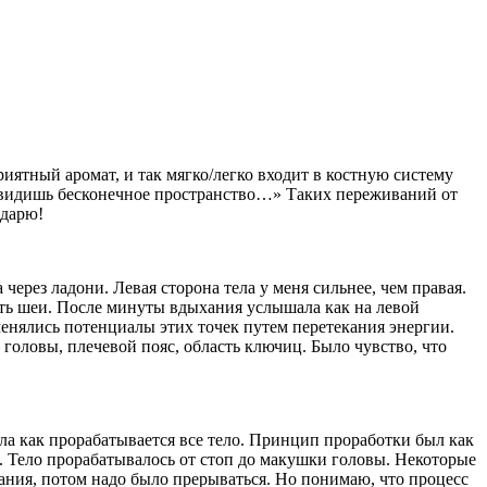
ятный аромат, и так мягко/легко входит в костную систему
 и видишь бесконечное пространство…» Таких переживаний от
одарю!
через ладони. Левая сторона тела у меня сильнее, чем правая.
сть шеи. После минуты вдыхания услышала как на левой
менялись потенциалы этих точек путем перетекания энергии.
головы, плечевой пояс, область ключиц. Было чувство, что
ла как прорабатывается все тело. Принцип проработки был как
. Тело прорабатывалось от стоп до макушки головы. Некоторые
ания, потом надо было прерываться. Но понимаю, что процесс