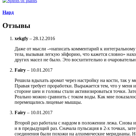
Нард
Отзывы
xekgfy
–
28.12.2016
Даже от мысли -«написать комментарий к интегральному 
тела, вызывая легкую эйфорию, что кажется словно» нах
других масел не было. Это восхитительно и очаровательн
Fairy
–
10.01.2017
Решила вдыхать аромат через настройку на кости, так у м
Правая требует проработки. Выражается тем, что у меня
стороне шеи и головы стали активизироваться точки. За
Реально можно сравнить с током воды. Как мне показалос
перемещались лицевые мышцы.
Fairy
–
10.01.2017
Второй раз работала с нардом в положении лежа. Снова 
и в предыдущий раз. Сначала пульсация в 2-х точках, з
соединения были похожи на алхимические меридианы. На 