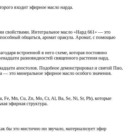
которого входит эфирное масло нарда.
ми свойствами. Интегральное масло «Нард 661» — это
способный общаться, аромат оракула. Аромат, с помощью
агодаря встроенной в него схеме, которая постоянно
двенадцати разновидностей священного растения нард.
адцати апостолов. Подобное демонстрировал и святой Пио,
да — это минеральное эфирное масло особого значения.
Мn, Cu, Zn, Mo, Cr, Al, Ba, Se, Ni, Sr, Pb), которые
ная эфирная структура.
как бы это мистично ни звучало, материализует эфир