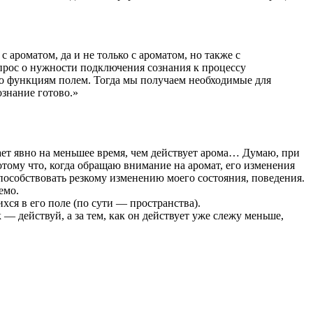
 ароматом, да и не только с ароматом, но также с
опрос о нужности подключения сознания к процессу
го функциям полем. Тогда мы получаем необходимые для
ознание готово.»
атает явно на меньшее время, чем действует арома… Думаю, при
отому что, когда обращаю внимание на аромат, его изменения
способствовать резкому изменению моего состояния, поведения.
емо.
ся в его поле (по сути — пространства).
— действуй, а за тем, как он действует уже слежу меньше,