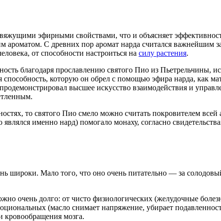
вяжущими эфирными свойствами, что и объясняет эффективност
м ароматом. С древних пор аромат нарда считался важнейшим з
еловека, от способности настроиться на
силу растения
.
ность благодаря прославлению святого Пио из Пьетрельчины, ис
 способность, которую он обрел с помощью эфира нарда, как мат
 продемонстрировал высшее искусство взаимодействия и управле
етленным.
ностях, то святого Пио смело можно считать покровителем всей
го являлся именно нард) помогало монаху, согласно свидетельст
ь широки. Мало того, что оно очень питательно — за солодовый
жно очень долго: от чисто физиологических (желудочные болезн
моциональных (масло снимает напряжение, убирает подавленност
и кровообращения мозга.