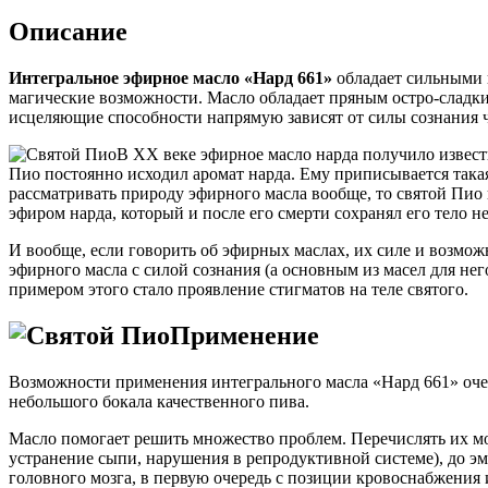
Описание
Интегральное эфирное масло «Нард 661»
обладает сильными 
магические возможности. Масло обладает пряным остро-сладки
исцеляющие способности напрямую зависят от силы сознания ч
В XX веке эфирное масло нарда получило извест
Пио постоянно исходил аромат нарда. Ему приписывается такая
рассматривать природу эфирного масла вообще, то святой Пио
эфиром нарда, который и после его смерти сохранял его тело н
И вообще, если говорить об эфирных маслах, их силе и возмож
эфирного масла с силой сознания (а основным из масел для не
примером этого стало проявление стигматов на теле святого.
Применение
Возможности применения интегрального масла «Нард 661» очен
небольшого бокала качественного пива.
Масло помогает решить множество проблем. Перечислять их мо
устранение сыпи, нарушения в репродуктивной системе), до э
головного мозга, в первую очередь с позиции кровоснабжения 