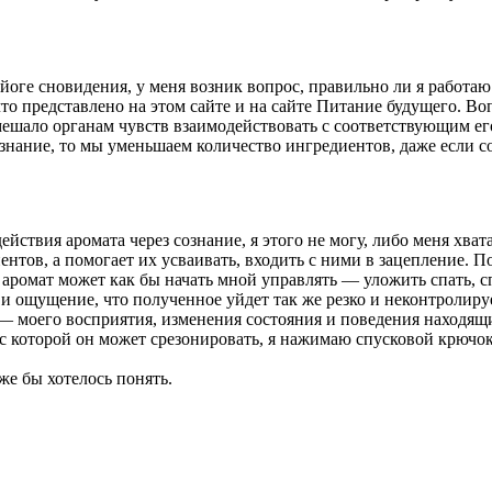
ге сновидения, у меня возник вопрос, правильно ли я работаю с
то представлено на этом сайте и на сайте Питание будущего. В
мешало органам чувств взаимодействовать с соответствующим е
знание, то мы уменьшаем количество ингредиентов, даже если с
ействия аромата через сознание, я этого не могу, либо меня хв
нтов, а помогает их усваивать, входить с ними в зацепление. П
 аромат может как бы начать мной управлять — уложить спать, 
 и ощущение, что полученное уйдет так же резко и неконтролиру
 моего восприятия, изменения состояния и поведения находящих
с которой он может срезонировать, я нажимаю спусковой крючок 
же бы хотелось понять.