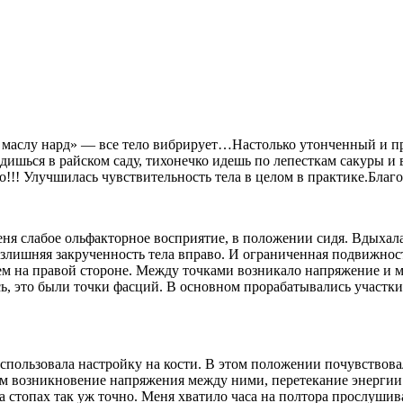
маслу нард» — все тело вибрирует…Настолько утонченный и при
одишься в райском саду, тихонечко идешь по лепесткам сакуры
о!!! Улучшилась чувствительность тела в целом в практике.Благ
еня слабое ольфакторное восприятие, в положении сидя. Вдыхала 
 излишняя закрученность тела вправо. И ограниченная подвижно
тем на правой стороне. Между точками возникало напряжение и 
ь, это были точки фасций. В основном прорабатывались участки 
использовала настройку на кости. В этом положении почувствова
атем возникновение напряжения между ними, перетекание энергии
стопах так уж точно. Меня хватило часа на полтора прослушив