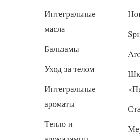
Интегральные
Но
масла
Spi
Бальзамы
Ar
Уход за телом
Шк
Интегральные
«П
ароматы
Ст
Тепло и
Ме
аромалампы