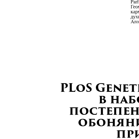
PLoS Genet
в наб
постепен
обоняни
пр