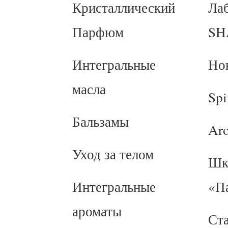
Кристаллический
Ла
Парфюм
SH
Интегральные
Но
масла
Spi
Бальзамы
Ar
Уход за телом
Шк
Интегральные
«П
ароматы
Ст