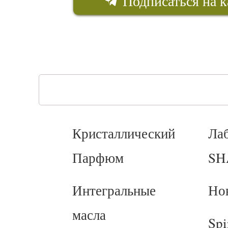
Подписаться на к
Кристаллический
Ла
Парфюм
SH
Интегральные
Но
масла
Spi