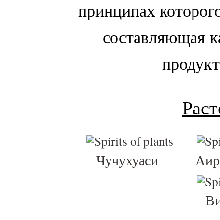
принципах которого
составляющая к
продук
Раст
Чучухуаси
Аир
Ви