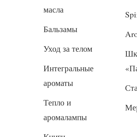
масла
Spi
Бальзамы
Ar
Уход за телом
Шк
Интегральные
«П
ароматы
Ст
Тепло и
Ме
аромалампы
Книги