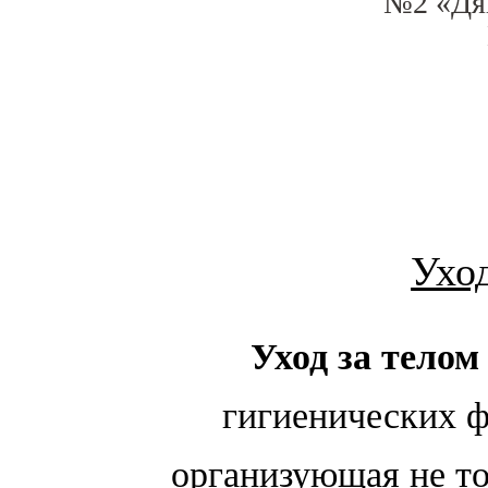
№2 «Дя
Уход
Уход за телом
гигиенических ф
организующая не то