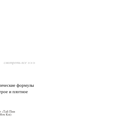
смотреть все >>>
тические формулы
трое и плотное