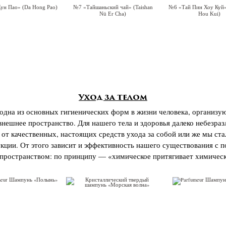
ун Пао» (Da Hong Pao)
№7 «Тайшаньский чай» (Taishan
№6 «Тай Пин Хоу Куй» 
Nü Er Cha)
Hou Kui)
Уход за телом
дна из основных гигиенических форм в жизни человека, организую
внешнее пространство. Для нашего тела и здоровья далеко небезраз
 от качественных, настоящих средств ухода за собой или же мы ст
кции. От этого зависит и эффективность нашего существования с п
 пространством: по принципу — «химическое притягивает химическ