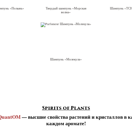
мпунь «Полынь»
Твердый шампунь «Морская
Шампунь «ТС
волна»
Шампунь «Молекула»
Spirits of Plants
QuantOM
— высшие свойства растений и кристаллов в к
каждом аромате!