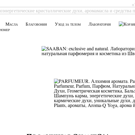
+
Масла
Благовония
Уход за телом
Лаборатория