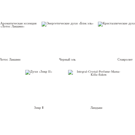
Лотос Лакшми
Черный эль
Ставролит
Зикр Ⅱ
Ландыш