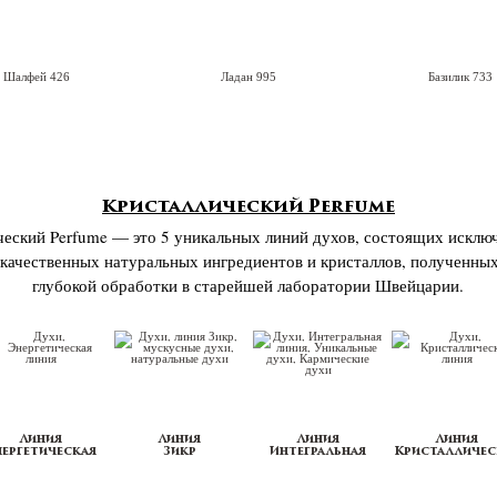
Шалфей 426
Ладан 995
Базилик 733
Кристаллический Perfume
еский Perfume — это 5 уникальных линий духов, состоящих исклю
качественных натуральных ингредиентов и кристаллов, полученны
глубокой обработки в старейшей лаборатории Швейцарии.
Линия
Линия
Линия
Линия
нергетическая
Зикр
Интегральная
Кристалличес