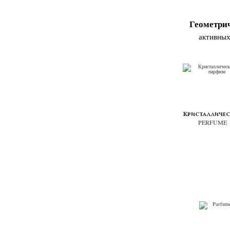
Геометри
активных
Кристалличе
PERFUME