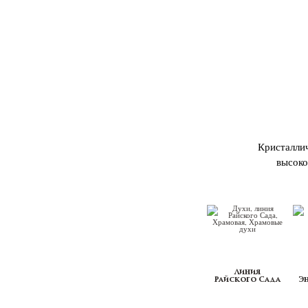
Кристаллич
высоко
Линия
Райского Сада
Э