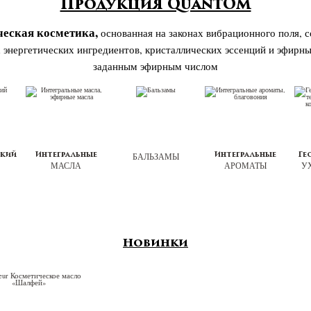
Продукция QuantOM
ческая косметика,
основанная на законах вибрационного поля, 
 энергетических ингредиентов, кристаллических эссенций и эфирны
заданным эфирным числом
БАЛЬЗАМЫ
ский
Интегральные
Интегральные
Ге
МАСЛА
АРОМАТЫ
У
Новинки