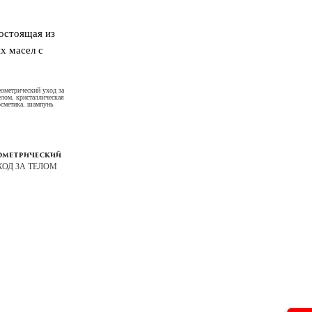
состоящая из
х масел с
ометрический
ХОД ЗА ТЕЛОМ