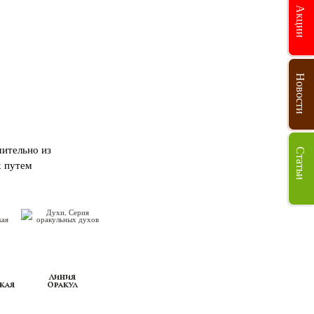
Акции
Новости
чительно из
Статьи
х путем
Линия
кая
Оракул