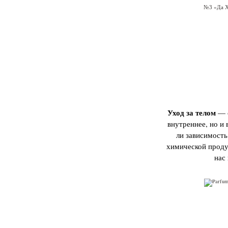
№3 «Да Х
Уход за телом
— о
внутреннее, но и 
ли зависимость
химической проду
нас