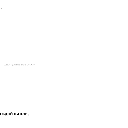
Н»
смотреть все >>>
аждой капле,