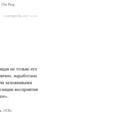
(Tai Ping
смотреть все >>>
щая не только его
лично, наработана
али заложниками
озиции восприятия
ое».